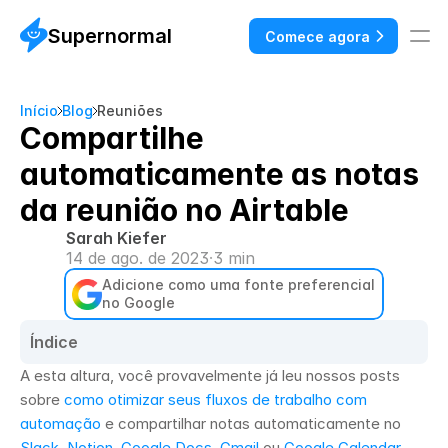
Supernormal
Comece agora
Início
Blog
Reuniões
Compartilhe
automaticamente as notas
da reunião no Airtable
Sarah Kiefer
14 de ago. de 2023
·
3 min
Adicione como uma fonte preferencial 
no Google
Índice
A esta altura, você provavelmente já leu nossos posts 
sobre 
como otimizar seus fluxos de trabalho com 
automação
 e compartilhar notas automaticamente no 
Slack
, 
Notion,
Google Docs
, 
Gmail
 ou 
Google Calendar
. 