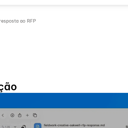
 resposta ao RFP
utura pronta para 
Horas economizada
posta
Gere respostas para RF
isitos mapeados e 
em uma fração do tem
renciais destacados.
ação