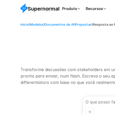
Supernormal
Produto
Recursos
Início
Modelos
Documentos de AI
Propostas
Resposta ao 
D
O
C
U
M
E
N
T
O
S
D
E
I
A
M
o
d
e
l
o
d
e
r
e
s
p
o
s
t
r
a
s
c
u
n
h
e
a
p
a
r
t
i
r
c
a
l
l
s
d
e
r
e
v
i
e
w
Transforme discussões com stakeholders em u
pronta para enviar, num flash. Escreva o seu ap
differentiators com base no que você realmente