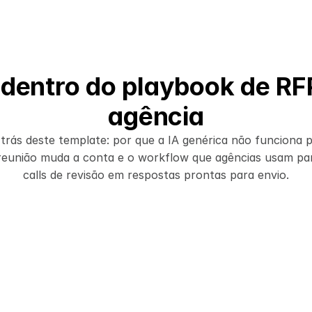
 dentro do playbook de RF
agência
r trás deste template: por que a IA genérica não funciona 
reunião muda a conta e o workflow que agências usam par
calls de revisão em respostas prontas para envio.
Conteúdo relacionado
Como agências ela
RFP com AI