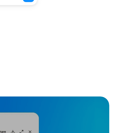
s
Entrega pronta para o 
cliente
P 
Respostas refinadas 
po.
prontas para revisar, ajustar 
e enviar.