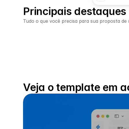
Principais destaques
Tudo o que você precisa para sua proposta de
Desenvolvido a partir de 
Estr
análises de RFPs
pro
Usa o contexto do seu 
Requ
projeto, de reuniões a 
dife
Veja o template em 
documentos relevantes.