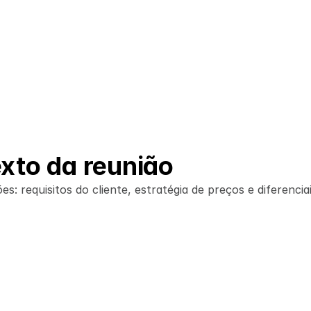
Gestores de propostas
Transforme a discussão da sua equipe 
sobre RFP em um rascunho de resposta 
que atende a todos os requisitos com a 
sua abordagem única
xto da reunião
: requisitos do cliente, estratégia de preços e diferenciai