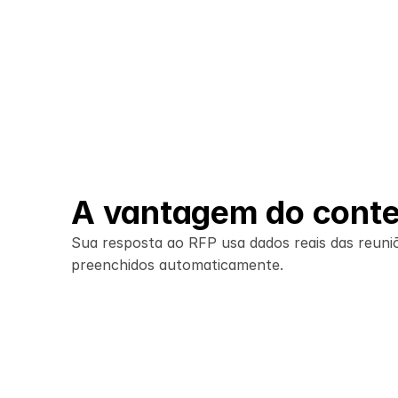
Equipes de desenvolvimento 
de negócios
Conquiste mais RFPs respondendo 
exatamente ao que o cliente pediu, e 
não ao que você respondeu da última 
A vantagem do conte
vez
Sua resposta ao RFP usa dados reais das reuniões
preenchidos automaticamente.