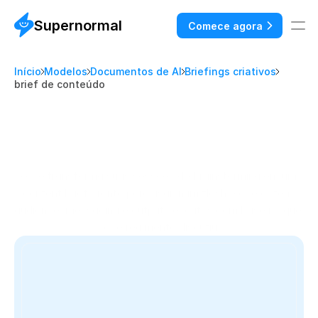
Supernormal
Comece agora
Início
Modelos
Documentos de AI
Briefings criativos
brief de conteúdo
M
o
d
e
l
o
d
e
c
o
n
t
e
n
t
b
r
i
e
f
:
e
l
a
b
o
r
e
a
p
a
r
t
i
r
d
a
s
s
u
a
s
p
l
a
n
n
i
n
g
c
a
l
l
s
Você transforma suas sessões de brainstorming em um 
content brief pronto para usar, num flash. Você obtém 
audience, messaging e outputs escritos com base no que 
você realmente discutiu.