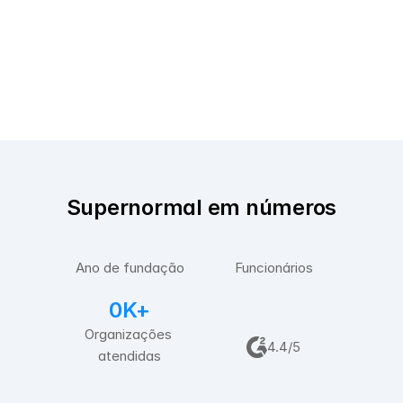
Supernormal em números
2
0
2
0
2
0
Ano de fundação
Funcionários
0K+
Organizações 
4.4/5
atendidas